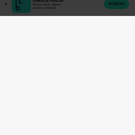
Aplikacja FotoLab
×
POBIERZ
Drukuj swoje zdjęcia
prosto z telefonu
2017
2016
Wywoływanie zdjęć
Stopka
Fotoprodukty
O nas
Twoje konto
Obsługa klienta