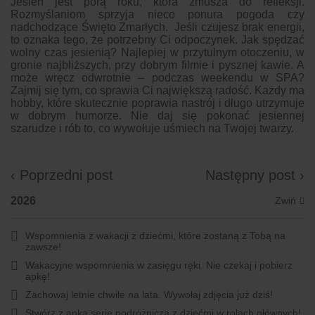
Jesień jest porą roku, która zmusza do refleksji.
Rozmyślaniom sprzyja nieco ponura pogoda czy
nadchodzące Święto Zmarłych. Jeśli czujesz brak energii,
to oznaka tego, że potrzebny Ci odpoczynek. Jak spędzać
wolny czas jesienią? Najlepiej w przytulnym otoczeniu, w
gronie najbliższych, przy dobrym filmie i pysznej kawie. A
może wręcz odwrotnie – podczas weekendu w SPA?
Zajmij się tym, co sprawia Ci największą radość. Każdy ma
hobby, które skutecznie poprawia nastrój i długo utrzymuje
w dobrym humorze. Nie daj się pokonać jesiennej
szarudze i rób to, co wywołuje uśmiech na Twojej twarzy.
‹ Poprzedni post
Następny post ›
2026
Wspomnienia z wakacji z dziećmi, które zostaną z Tobą na
zawsze!
Wakacyjne wspomnienia w zasięgu ręki. Nie czekaj i pobierz
apkę!
Zachowaj letnie chwile na lata. Wywołaj zdjęcia już dziś!
Stwórz z apką serię podróżniczą z dziećmi w rolach głównych!