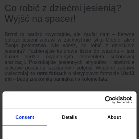
Co robić z dziećmi jesienią?
Wyjść na spacer!
Brzmi to bardzo zwyczajnie, ale zaufaj nam – barwne
oblicze jesieni wprawi w zachwyt nie tylko Ciebie, ale i
Twoje potomstwo. Nie wiesz, co robić z dzieckiem
jesienią? Pozbierajcie kolorowe liście do wazonu – taki
bukiet będzie oryginalnym elementem sezonowej
aranżacji. Poszukajcie jesiennych atrybutów i stwórzcie
ciekawe postaci z kasztanów i żołędzi. Wspólne zabawy
uwieczniaj na
retro fotkach
o nietypowym formacie
10x13
cm
– będą znakomitą pamiątką na kolejne lata.
Consent
Details
About