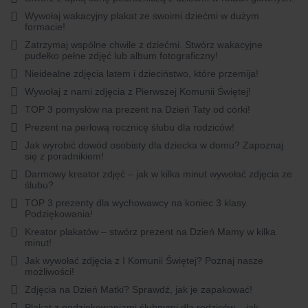
Wywołaj wakacyjny plakat ze swoimi dziećmi w dużym
formacie!
Zatrzymaj wspólne chwile z dziećmi. Stwórz wakacyjne
pudełko pełne zdjęć lub album fotograficzny!
Nieidealne zdjęcia latem i dzieciństwo, które przemija!
Wywołaj z nami zdjęcia z Pierwszej Komunii Świętej!
TOP 3 pomysłów na prezent na Dzień Taty od córki!
Prezent na perłową rocznicę ślubu dla rodziców!
Jak wyrobić dowód osobisty dla dziecka w domu? Zapoznaj
się z poradnikiem!
Darmowy kreator zdjęć – jak w kilka minut wywołać zdjęcia ze
ślubu?
TOP 3 prezenty dla wychowawcy na koniec 3 klasy.
Podziękowania!
Kreator plakatów – stwórz prezent na Dzień Mamy w kilka
minut!
Jak wywołać zdjęcia z I Komunii Świętej? Poznaj nasze
możliwości!
Zdjęcia na Dzień Matki? Sprawdź, jak je zapakować!
Plakat z podziękowaniami ślubnymi dla rodziców – jak