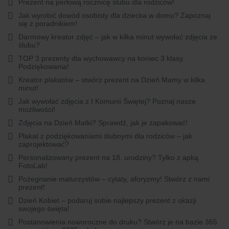
Prezent na perłową rocznicę ślubu dla rodziców!
Jak wyrobić dowód osobisty dla dziecka w domu? Zapoznaj
się z poradnikiem!
Darmowy kreator zdjęć – jak w kilka minut wywołać zdjęcia ze
ślubu?
TOP 3 prezenty dla wychowawcy na koniec 3 klasy.
Podziękowania!
Kreator plakatów – stwórz prezent na Dzień Mamy w kilka
minut!
Jak wywołać zdjęcia z I Komunii Świętej? Poznaj nasze
możliwości!
Zdjęcia na Dzień Matki? Sprawdź, jak je zapakować!
Plakat z podziękowaniami ślubnymi dla rodziców – jak
zaprojektować?
Personalizowany prezent na 18. urodziny? Tylko z apką
FotoLab!
Pożegnanie maturzystów – cytaty, aforyzmy! Stwórz z nami
prezent!
Dzień Kobiet – podaruj sobie najlepszy prezent z okazji
swojego święta!
Postanowienia noworoczne do druku? Stwórz je na bazie 365