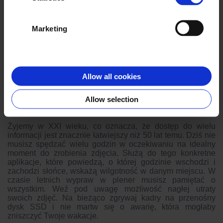
Marketing
Co warto mieć ze sobą
podczas wakacji z aparatem?
Allow all cookies
Choć aparat stanowi podstawowe narzędzie fotografa,
warto mieć przy sobie kilka niezbędnych dodatków.
Allow selection
Wodoodporne etui, wymienne obiektywy czy porządny
statyw to akcesoria, które znacznie ułatwiają pracę.
Żyjemy w XXI wieku, co oznacza, że dostęp do wielu
informacji jest znacznie łatwiejszy niż 50 lat temu. Dziś nie
musisz spędzać wielu godzin w oczekiwaniu na idealny
moment do zrobienia zdjęcia. Służą do tego konkretne
aplikacje, które powiedzą, o której godzinie wschodzi i
zachodzi słońce, wskażą wilgotność w danym miejscu. W
czasie letnich wypraw w plener musisz pamiętać o
wszystkim. Weź pod uwagę możliwość nagłej utraty
swoich zdjęć. Na bieżąco zgrywaj kadry na przenośny
dysk SSD i nie martw się o awarię, która mogłaby
zniszczyć Twoje wakacje.