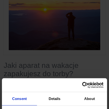
Jaki aparat na wakacje
zapakujesz do torby?
Wakacyjne fotoekspedycje to czas relaksu. Warto mieć
czym uwiecznić te chwile! Dokonaj zakupu takiego
sprzętu, który będzie służył jeszcze przez wiele lat.
Consent
Details
About
Fotografia nie należy do niskobudżetowych hobby –
zarówno sam aparat, jak i dodatki, nie należą do
najtańszych, jednak warto mieć na uwadze, że większość