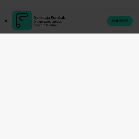
2021
Aplikacja FotoLab
×
POBIERZ
Drukuj swoje zdjęcia
prosto z telefonu
2020
2019
2018
2017
2016