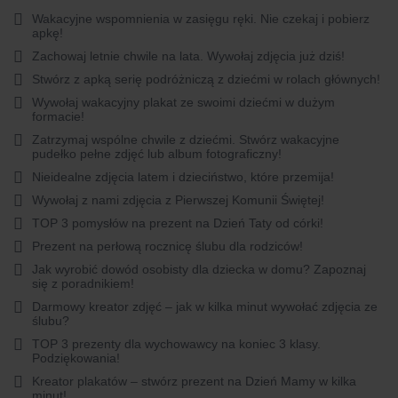
Wakacyjne wspomnienia w zasięgu ręki. Nie czekaj i pobierz
apkę!
Zachowaj letnie chwile na lata. Wywołaj zdjęcia już dziś!
Stwórz z apką serię podróżniczą z dziećmi w rolach głównych!
Wywołaj wakacyjny plakat ze swoimi dziećmi w dużym
formacie!
Zatrzymaj wspólne chwile z dziećmi. Stwórz wakacyjne
pudełko pełne zdjęć lub album fotograficzny!
Nieidealne zdjęcia latem i dzieciństwo, które przemija!
Wywołaj z nami zdjęcia z Pierwszej Komunii Świętej!
TOP 3 pomysłów na prezent na Dzień Taty od córki!
Prezent na perłową rocznicę ślubu dla rodziców!
Jak wyrobić dowód osobisty dla dziecka w domu? Zapoznaj
się z poradnikiem!
Darmowy kreator zdjęć – jak w kilka minut wywołać zdjęcia ze
ślubu?
TOP 3 prezenty dla wychowawcy na koniec 3 klasy.
Podziękowania!
Kreator plakatów – stwórz prezent na Dzień Mamy w kilka
minut!