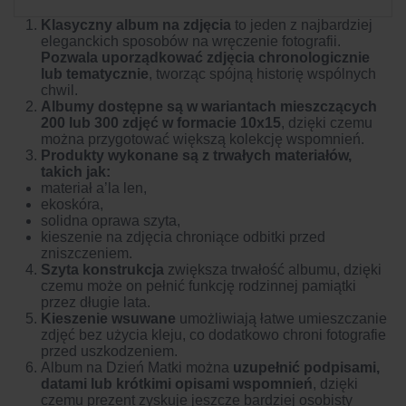
Klasyczny
album na zdjęcia
to jeden z najbardziej
eleganckich sposobów na wręczenie fotografii.
Pozwala uporządkować zdjęcia chronologicznie
lub tematycznie
, tworząc spójną historię wspólnych
chwil.
Albumy dostępne są w wariantach mieszczących
200 lub 300 zdjęć w formacie 10x15
, dzięki czemu
można przygotować większą kolekcję wspomnień.
Produkty wykonane są z trwałych materiałów,
takich jak:
materiał a’la len,
ekoskóra,
solidna oprawa szyta,
kieszenie na zdjęcia chroniące odbitki przed
zniszczeniem.
Szyta konstrukcja
zwiększa trwałość albumu, dzięki
czemu może on pełnić funkcję rodzinnej pamiątki
przez długie lata.
Kieszenie wsuwane
umożliwiają łatwe umieszczanie
zdjęć bez użycia kleju, co dodatkowo chroni fotografie
przed uszkodzeniem.
Album na Dzień Matki można
uzupełnić podpisami,
datami lub krótkimi opisami wspomnień
, dzięki
czemu prezent zyskuje jeszcze bardziej osobisty