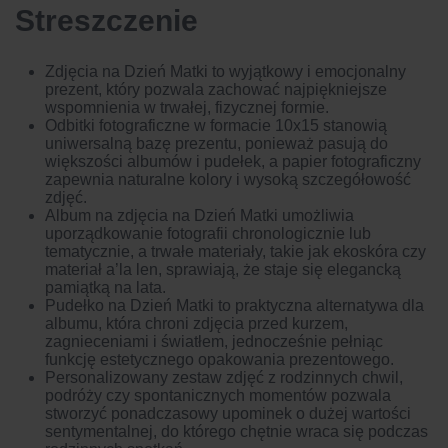
Streszczenie
Zdjęcia na Dzień Matki to wyjątkowy i emocjonalny
prezent, który pozwala zachować najpiękniejsze
wspomnienia w trwałej, fizycznej formie.
Odbitki fotograficzne w formacie 10x15 stanowią
uniwersalną bazę prezentu, ponieważ pasują do
większości albumów i pudełek, a papier fotograficzny
zapewnia naturalne kolory i wysoką szczegółowość
zdjęć.
Album na zdjęcia na Dzień Matki umożliwia
uporządkowanie fotografii chronologicznie lub
tematycznie, a trwałe materiały, takie jak ekoskóra czy
materiał a’la len, sprawiają, że staje się elegancką
pamiątką na lata.
Pudełko na Dzień Matki to praktyczna alternatywa dla
albumu, która chroni zdjęcia przed kurzem,
zagnieceniami i światłem, jednocześnie pełniąc
funkcję estetycznego opakowania prezentowego.
Personalizowany zestaw zdjęć z rodzinnych chwil,
podróży czy spontanicznych momentów pozwala
stworzyć ponadczasowy upominek o dużej wartości
sentymentalnej, do którego chętnie wraca się podczas