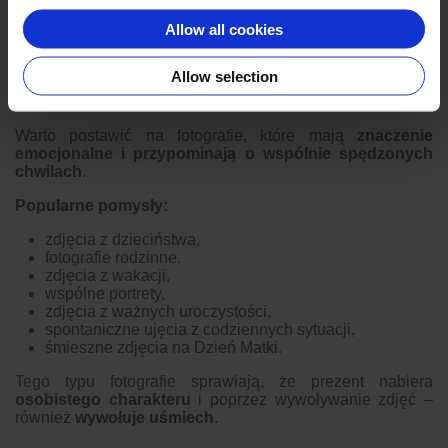
wspomnień.
Allow all cookies
Jakie zdjęcia wybrać na
Allow selection
Dzień Matki?
Warto postawić na fotografie, które mają
znaczenie
emocjonalne i przypominają o wspólnie spędzonych
chwilach
.
Popularne pomysły:
zdjęcia z dzieciństwa,
fotografie rodzinne,
zdjęcia z wakacji,
wspólne portrety,
zdjęcia z ważnych uroczystości,
spontaniczne ujęcia z codziennych sytuacji,
śmieszne zdjęcia na Dzień Matki.
Tego typu fotografie sprawiają, że prezent nabiera
osobistego charakteru
i poprzez
wywoływanie zdjęć
–
również
wywołuje uśmiech
.